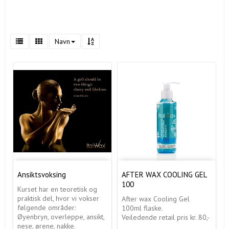
Navn
Ansiktsvoksing
AFTER WAX COOLING GEL
100
Kurset har en teoretisk og
praktisk del, hvor vi vokser
After wax Cooling Gel
følgende områder:
100ml flaske.
Øyenbryn, overleppe, ansikt,
Veiledende retail pris kr. 80,-
nese, ørene, nakke.